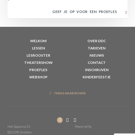
GEEF JE OP VOOR EEN PROEFLES
WELKOM
OVER DDC
LESSEN
TARIEVEN
LESROOSTER
NIEUWS
THEATERSHOW
CONTACT
PROEFLES
INSCHRIJVEN
WEBSHOP
KINDERFEESTJE
TERUG NAAR BOVEN
Het Spaarne 21
Powered by
8253 PE Dronten