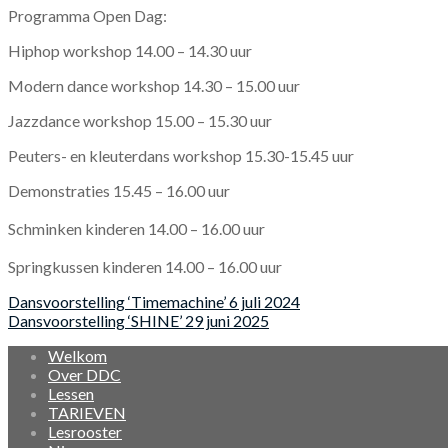
Programma Open Dag:
Hiphop workshop 14.00 – 14.30 uur
Modern dance workshop 14.30 – 15.00 uur
Jazzdance workshop 15.00 – 15.30 uur
Peuters- en kleuterdans workshop 15.30-15.45 uur
Demonstraties 15.45 – 16.00 uur
Schminken kinderen 14.00 – 16.00 uur
Springkussen kinderen 14.00 – 16.00 uur
Bericht
Dansvoorstelling ‘Timemachine’ 6 juli 2024
Dansvoorstelling ‘SHINE’ 29 juni 2025
navigatie
Welkom
Over DDC
Lessen
TARIEVEN
Lesrooster