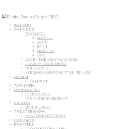
DDC
WELKOM
OVER DDC
TEAM DDC
MARION
LOTTE
BRITT
MARISKA
LISA
ALGEMENE VOORWAARDEN
PRIVACY VERKLARING
HUISREGELS
KLEDINGVOORSCHRIFTEN PER LES
LESSEN
LESAANBOD
TARIEVEN
LESROOSTER
LESROOSTER
VAKANTIE-OVERZICHT
NIEUWS
NIEUWSBRIEF
THEATERSHOW
KAARTEN BESTELLEN
CONTACT
PROEFLES
PROEFLESFORMULIER